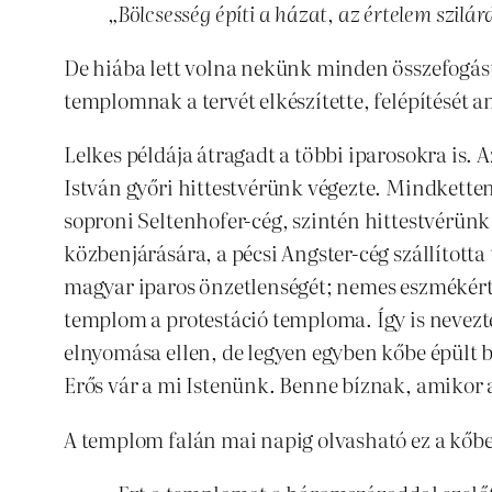
„Bölcsesség építi a házat, az értelem szilárd
De hiába lett volna nekünk minden összefogásu
templomnak a tervét elkészítette, felépítését 
Lelkes példája átragadt a többi iparosokra is. A
István győri hittestvérünk végezte. Mindketten 
soproni Seltenhofer-cég, szintén hittestvérün
közbenjárására, a pécsi Angster-cég szállította 
magyar iparos önzetlenségét; nemes eszmékért l
templom a protestáció temploma. Így is nevezté
elnyomása ellen, de legyen egyben kőbe épült 
Erős vár a mi Istenünk. Benne bíznak, amikor
A templom falán mai napig olvasható ez a kőbe 