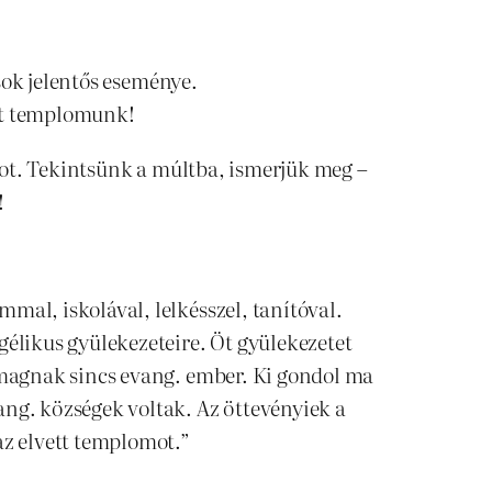
sok jelentős eseménye.
ett templomunk!
tot. Tekintsünk a múltba, ismerjük meg –
!
mal, iskolával, lelkésszel, tanítóval.
gélikus gyülekezeteire. Öt gyülekezetet
írmagnak sincs evang. ember. Ki gondol ma
ang. községek voltak. Az öttevényiek a
 az elvett templomot.”