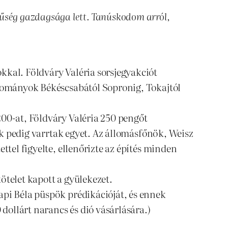
vűség gazdagsága lett. Tanúskodom arról,
kkal. Földváry Valéria sorsjegyakciót
adományok Békéscsabától Sopronig, Tokajtól
200-at, Földváry Valéria 250 pengőt
yok pedig varrtak egyet. Az állomásfőnök, Weisz
ttel figyelte, ellenőrizte az építés minden
ötelet kapott a gyülekezet.
api Béla püspök prédikációját, és ennek
ollárt narancs és dió vásárlására.)