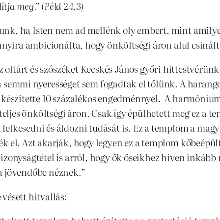
ítja meg.” (Péld 24,3)
nk, ha Isten nem ad mellénk oly embert, mint amilyen
annyira ambicionálta, hogy önköltségi áron alul csinál
z oltárt és szószéket Kecskés János győri hittestvérünk 
semmi nyerességet sem fogadtak el tőlünk. A harangot, 
k készítette 10 százalékos engedménnyel. A harmónium
teljes önköltségi áron. Csak így épülhetett meg ez a te
elkesedni és áldozni tudását is. Ez a templom a magya
k el. Azt akarják, hogy legyen ez a templom kőbeépült
bizonyságtétel is arról, hogy ők őseikhez híven inkáb
 a jövendőbe néznek.”
vésett hitvallás: