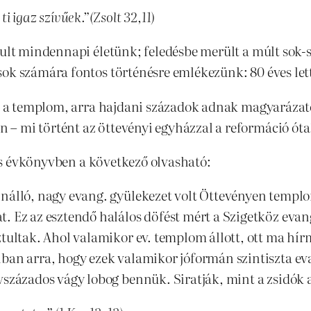
i igaz szívűek.”(Zsolt 32,11)
sult mindennapi életünk; feledésbe merült a múlt sok-
sok számára fontos történésre emlékezünk: 80 éves l
 ez a templom, arra hajdani századok adnak magyaráza
– mi történt az öttevényi egyházzal a reformáció óta
7-es évkönyvben a következő olvasható:
nálló, nagy evang. gyülekezet volt Öttevényen templom
. Ez az esztendő halálos döfést mért a Szigetköz evan
ztultak. Ahol valamikor ev. templom állott, ott ma h
ban arra, hogy ezek valamikor jóformán szintiszta ev
vszázados vágy lobog bennük. Siratják, mint a zsidók