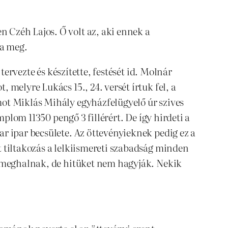
 Czéh Lajos. Ő volt az, aki ennek a
ta meg.
tervezte és készítette, festését id. Molnár
melyre Lukács 15., 24. versét írtuk fel, a
ot Miklás Mihály egyházfelügyelő úr szives
mplom 11350 pengő 3 fillérért. De így hirdeti a
r ipar becsülete. Az öttevényieknek pedig ez a
 tiltakozás a lelkiismereti szabadság minden
b meghalnak, de hitüket nem hagyják. Nekik