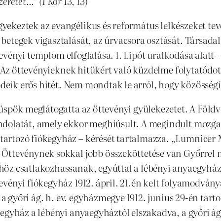
retet…” (1 Kor 13, 13)
yekeztek az evangélikus és református lelkészeket t
betegek vigasztalását, az úrvacsora osztását. Társad
ttevényi templom elfoglalása. I. Lipót uralkodása alatt 
l. Az öttevényieknek hitükért való küzdelme folytatódo
elődeik erős hitét. Nem mondtak le arról, hogy közöss
üspök meglátogatta az öttevényi gyülekezetet. A Föld
dolatát, amely ekkor meghiúsult. A megindult mozgalo
rtozó fiókegyház – kérését tartalmazza. „Lumnicer Mi
Öttevénynek sokkal jobb összeköttetése van Győrrel m
öz csatlakozhassanak, egyúttal a lébényi anyaegyház
evényi fiókegyház 1912. ápril. 21.én kelt folyamodván
 a győri ág. h. ev. egyházmegye 1912. junius 29-én tart
egyház a lébényi anyaegyháztól elszakadva, a győri ág