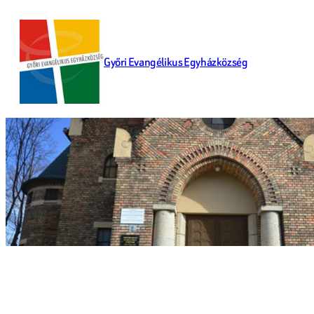
Ugrás
a
tartalomhoz
Győri Evangélikus Egyházközség