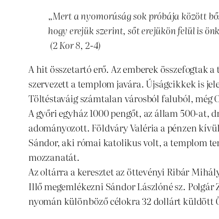
„Mert a nyomorúság sok próbája között bős
hogy erejük szerint, sőt erejükön felül is 
(2 Kor 8, 2-4)
A hit összetartó erő. Az emberek összefogtak 
szervezett a templom javára. Újságcikkek is j
Töltéstaváig számtalan városból faluból, még O
A győri egyház 1000 pengőt, az állam 500-at, d
adományozott. Földváry Valéria a pénzen kívül é
Sándor, aki római katolikus volt, a templom ter
mozzanatát.
Az oltárra a keresztet az öttevényi Ribár Mihá
Illő megemlékezni Sándor Lászlóné sz. Polgár 
nyomán különböző célokra 32 dollárt küldött Ö