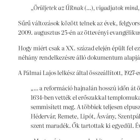
„Örüljetek az ÚRnak (…), vigadjatok mind, t
Sűrű változások között telnek az évek, felgyor
2009. augusztus 25-én az öttevényi evangéliku
Hogy miért csak a XX. század elején épült fel
néhány rendelkezésre álló dokumentum alapján 
A Pálmai Lajos lelkész által összeállított, 192
„… a reformáció hajnalán hosszú időn át ö
1634-ben vették el erőszakkal templomukat
semmisített meg. A többiek teljesen elpus
Hédervár, Remete, Lipót, Ásvány, Szentpál
szent maradék. Ők tartottak ki egyedül. É