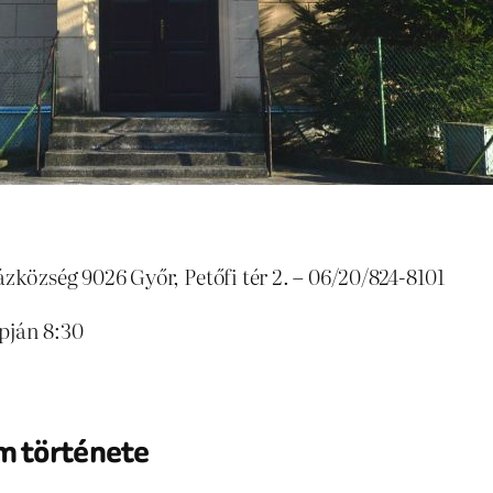
község 9026 Győr, Petőfi tér 2. – 06/20/824-8101
apján 8:30
m története