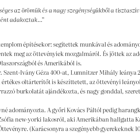
éges az örömük és a nagy szegénységükből a tisztaszí
önként adakoztak…”
a templom építésekor: segítettek munkával és adományo
elentek meg az öttevényiek mozgalmáról. És jöttek az 
laszországból és Amerikából is.
r. Szent-Ivány Géza 400-at, Lumnitzer Mihály leánya 
rtékes oltárterítőt is készíttetett, az öttevényi leán
razzó burkolatát ajándékozta, és nagy gonddal, szerete
lyné adományozta. A győri Kovács Páltól pedig harangk
Zsófia new-yorki lakosról, aki Amerikában hallgatta K
ttevényre. (Karácsonyra a szegényebb gyerekeknek 10 d