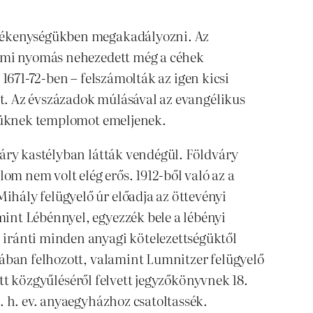
evékenységükben megakadályozni. Az
almi nyomás nehezedett még a céhek
– 1671-72-ben – felszámolták az igen kicsi
tt. Az évszázadok múlásával az evangélikus
égüknek templomot emeljenek.
váry kastélyban látták vendégül. Földváry
m nem volt elég erős. 1912-ből való az a
hály felügyelő úr előadja az öttevényi
int Lébénnyel, egyezzék bele a lébényi
 iránti minden anyagi kötelezettségüktől
yában felhozott, valamint Lumnitzer felügyelő
ott közgyűléséről felvett jegyzőkönyvnek 18.
. h. ev. anyaegyházhoz csatoltassék.