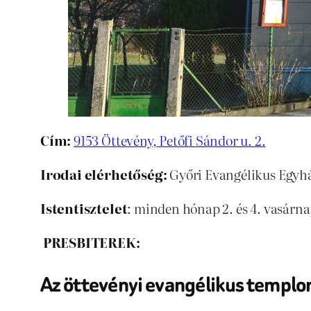
Cím:
9153 Öttevény, Petőfi Sándor u. 2.
Irodai elérhetőség:
Győri Evangélikus Egyház
Istentisztelet
: minden hónap 2. és 4. vasárn
PRESBITEREK:
Az öttevényi evangélikus templo